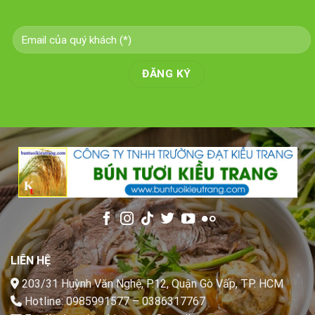
LIÊN HỆ
203/31 Huỳnh Văn Nghệ, P.12, Quận Gò Vấp, TP. HCM
Hotline:
0985991577
–
0386317767