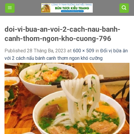
Skip
to
content
doi-vi-bua-an-voi-2-cach-nau-banh-
canh-thom-ngon-kho-cuong-796
Published
28 Tháng Ba, 2023
at
600 × 509
in
Đổi vị bữa ăn
với 2 cách nấu bánh canh thơm ngon khó cưỡng