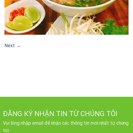
Next
→
ĐĂNG KÝ NHẬN TIN TỪ CHÚNG TÔI
Vui lòng nhập email để nhận các thông tin mới nhất từ chúng
tôi