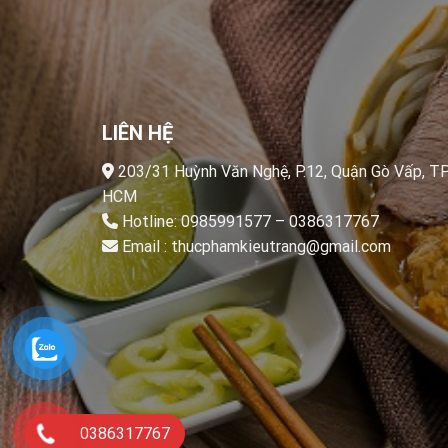
LIÊN HỆ
203/31 Huỳnh Văn Nghệ, P.12, Quận Gò Vấp, TP
HCM
Hotline:
0985991577
–
0386317767
Email :
thucphamkieutrang@gmail.com
0386317767