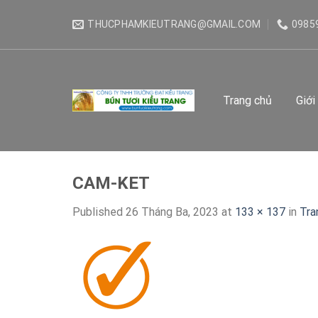
Skip
THUCPHAMKIEUTRANG@GMAIL.COM
0985
to
content
Trang chủ
Giới
CAM-KET
Published
26 Tháng Ba, 2023
at
133 × 137
in
Tra