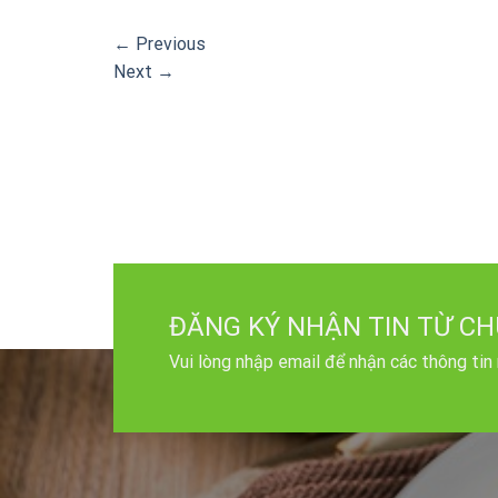
←
Previous
Next
→
ĐĂNG KÝ NHẬN TIN TỪ CH
Vui lòng nhập email để nhận các thông tin