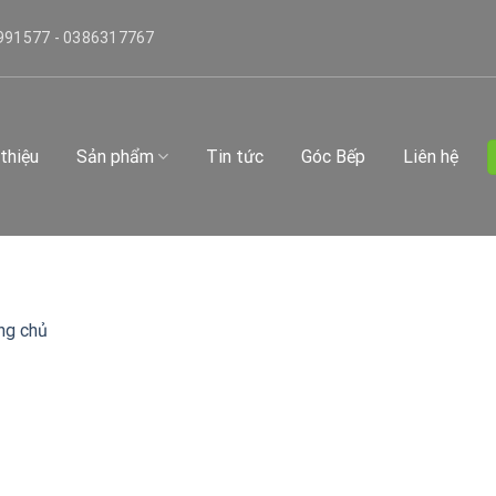
991577 - 0386317767
 thiệu
Sản phẩm
Tin tức
Góc Bếp
Liên hệ
ng chủ