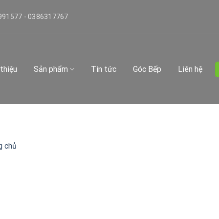
991577 - 0386317767
 thiệu
Sản phẩm
Tin tức
Góc Bếp
Liên hệ
g chủ