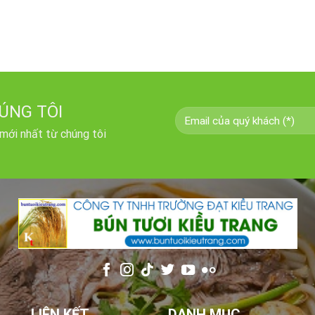
ÚNG TÔI
 mới nhất từ chúng tôi
LIÊN KẾT
DANH MỤC