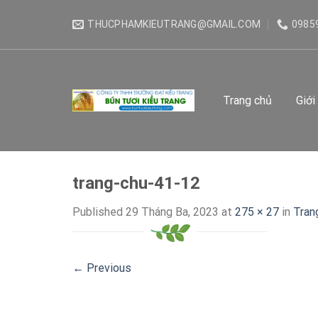
Skip
THUCPHAMKIEUTRANG@GMAIL.COM
0985
to
content
Trang chủ
Giới
trang-chu-41-12
Published
29 Tháng Ba, 2023
at
275 × 27
in
Tran
←
Previous