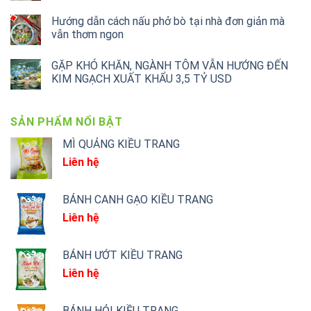
Hướng dẫn cách nấu phở bò tại nhà đơn giản mà
vẫn thơm ngon
GẶP KHÓ KHĂN, NGÀNH TÔM VẪN HƯỚNG ĐẾN
KIM NGẠCH XUẤT KHẨU 3,5 TỶ USD
SẢN PHẨM NỔI BẬT
MÌ QUẢNG KIỀU TRANG
Liên hệ
BÁNH CANH GẠO KIỀU TRANG
Liên hệ
BÁNH ƯỚT KIỀU TRANG
Liên hệ
BÁNH HỎI KIỀU TRANG