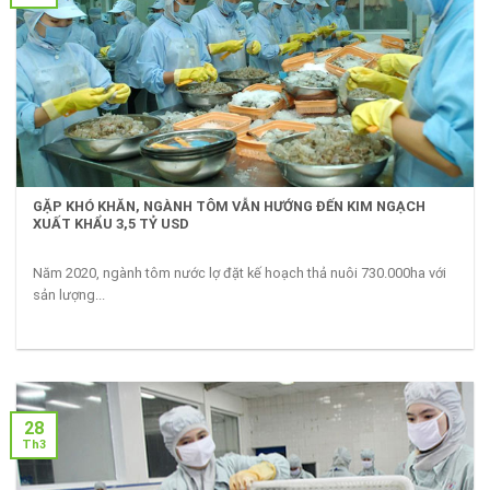
GẶP KHÓ KHĂN, NGÀNH TÔM VẪN HƯỚNG ĐẾN KIM NGẠCH
XUẤT KHẨU 3,5 TỶ USD
Năm 2020, ngành tôm nước lợ đặt kế hoạch thả nuôi 730.000ha với
sản lượng...
28
Th3