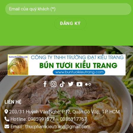
LIÊN HỆ
203/31 Huỳnh Văn Nghệ, P.12, Quận Gò Vấp, TP. HCM
Hotline:
0985991577
–
0386317767
Email :
thucphamkieutrang@gmail.com