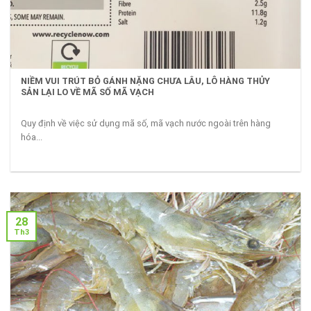
NIỀM VUI TRÚT BỎ GÁNH NẶNG CHƯA LÂU, LÔ HÀNG THỦY
SẢN LẠI LO VỀ MÃ SỐ MÃ VẠCH
Quy định về việc sử dụng mã số, mã vạch nước ngoài trên hàng
hóa...
28
Th3